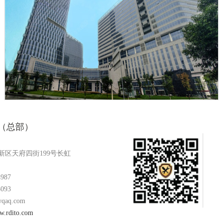
（总部）
新区天府四街199号长虹
4987
3093
qaq.com
ww.rdito.com