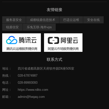
友情链接
服务器安全
成都锐盾信息技术
巴适云运维
安全在线
锐盾信安
乐兔互联-海外vps
联系方式
地址：
四川省成都高新区天府软件园D6座505室
热线：
028-67874987
电话：
028-89993093
网址：
https://www.rdito.com
邮箱：
admin@fwqaq.com