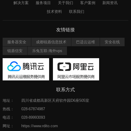
解决方案
服务项目
关于我们
客户案例
新闻资讯
技术资料
联系我们
友情链接
服务器安全
成都锐盾信息技术
巴适云运维
安全在线
锐盾信安
乐兔互联-海外vps
联系方式
地址：
四川省成都高新区天府软件园D6座505室
热线：
028-67874987
电话：
028-89993093
网址：
https://www.rdito.com