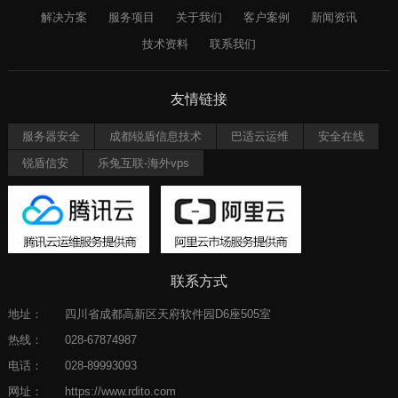
解决方案
服务项目
关于我们
客户案例
新闻资讯
技术资料
联系我们
友情链接
服务器安全
成都锐盾信息技术
巴适云运维
安全在线
锐盾信安
乐兔互联-海外vps
联系方式
地址：
四川省成都高新区天府软件园D6座505室
热线：
028-67874987
电话：
028-89993093
网址：
https://www.rdito.com