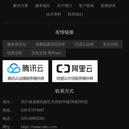
解决方案
服务项目
关于我们
客户案例
新闻资讯
技术资料
联系我们
友情链接
服务器安全
成都锐盾信息技术
巴适云运维
安全在线
锐盾信安
乐兔互联-海外vps
联系方式
地址：
四川省成都高新区天府软件园D6座505室
热线：
028-67874987
电话：
028-89993093
网址：
https://www.rdito.com